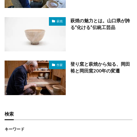
萩焼の魅力とは。山口県が誇
萩焼
る“化ける”伝統工芸品
登り窯と萩焼から知る、岡田
作家
裕と岡田窯200年の変遷
検索
キーワード