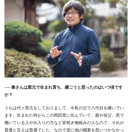
2
200
年の
歴史
を継
ぐこ
との
重み
3
萩焼
を日
本の
代表
にす
るま
── 泰さんは窯元で生まれ育ち、継ごうと思ったのはいつ頃です
で
か？
4
自分
うちは代々窯元をしておりまして、今私の父で八代目を継いでい
ひと
ます。生まれた時からこの岡田窯に住んでいて、親や祖父、窯で
りで
頑張
働いている人や出入りの方など皆焼き物絡みの人なので、それが
るよ
普通と言えば普通でした。なので逆に他の職業を思いつかなかっ