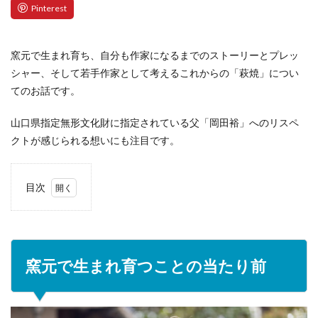
窯元で生まれ育ち、自分も作家になるまでのストーリーとプレッ
シャー、そして若手作家として考えるこれからの「萩焼」につい
てのお話です。
山口県指定無形文化財に指定されている父「岡田裕」へのリスペ
クトが感じられる想いにも注目です。
目次
1
窯元
で生
まれ
育つ
窯元で生まれ育つことの当たり前
こと
の当
たり
前