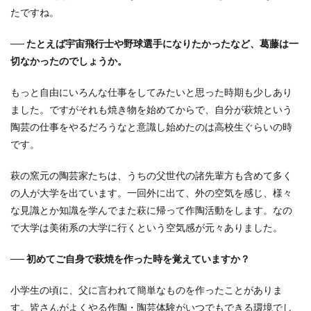
り、
たですね。
仲間
と。
── たとえば宇宙飛行士や野球選手になりたかったなど、葛藤は一
5
切なかったのでしょうか。
普段
から
たく
もっと自由にいろんな仕事をしてみたいと思った時期も少しあり
さん
ました。ですがそれも焼き物を始めてからで、自分が萩焼という
使っ
ても
陶芸の仕事をやるだろうなと意識し始めたのは高校生ぐらいの時
らえ
です。
る焼
き物
とし
萩の窯元の陶芸家たちは、うちの父世代の諸先輩方も含めて多く
て
の人が大学を出ています。一回外に出て、外の空気を感じ、様々
6
な見識とか知識を学んでまた萩に帰って作陶活動をします。なの
挑戦
で大学は美術系の大学に行くという空気感が元々ありました。
をし
続け
── 初めてご自身で萩焼を作った時を覚えていますか？
る父
の背
中を
小学生の頃に、父に言われて簡単なものを作ったことがありま
みて
す。皆さんがよくやる作陶・陶芸体験がいつでもできる環境でし