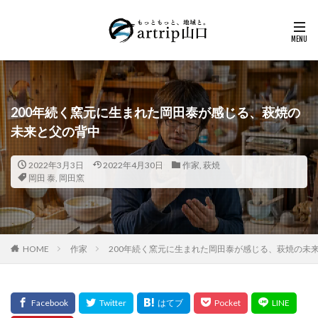
200年続く窯元に生まれた岡田泰が感じる、萩焼の
未来と父の背中
2022年3月3日
2022年4月30日
作家
,
萩焼
岡田 泰
,
岡田窯
HOME
作家
200年続く窯元に生まれた岡田泰が感じる、萩焼の未