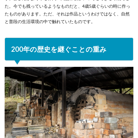
6.0.1
た。今でも残っているようなものだと、4歳5歳ぐらいの時に作っ
岡田泰
たものがあります。ただ、それは作品というわけではなく、自然
さんの
と普段の生活環境の中で触れていたものです。
作品の
ご購入
はこち
らから
artrip山
200年の歴史を継ぐことの重み
口オン
ライン
ショッ
プ