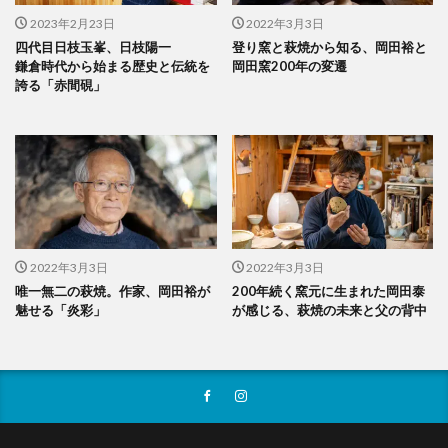
2023年2月23日
2022年3月3日
四代目日枝玉峯、日枝陽一
登り窯と萩焼から知る、岡田裕と
鎌倉時代から始まる歴史と伝統を
岡田窯200年の変遷
誇る「赤間硯」
2022年3月3日
2022年3月3日
唯一無二の萩焼。作家、岡田裕が
200年続く窯元に生まれた岡田泰
魅せる「炎彩」
が感じる、萩焼の未来と父の背中