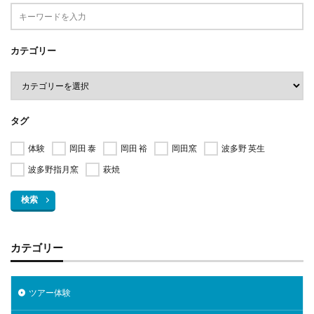
カテゴリー
タグ
体験
岡田 泰
岡田 裕
岡田窯
波多野 英生
波多野指月窯
萩焼
検索
カテゴリー
ツアー体験